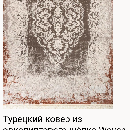
Турецкий ковер из
эвкалиптового шёлка Woven