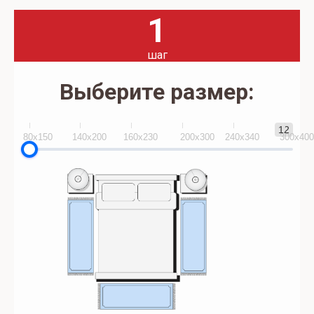
1
шаг
Выберите размер:
12
80x150
140х200
160х230
200х300
240х340
300х40