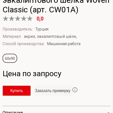
Classic (арт. CW01A)
0,0
Оценка
0
Производитель:
Турция
из
Материал:
акрил, эвкалиптовый шёлк,
5
Способ производства:
Машинная работа
60x90
Цена по запросу
Купить
Заказать примерку
Опиcание