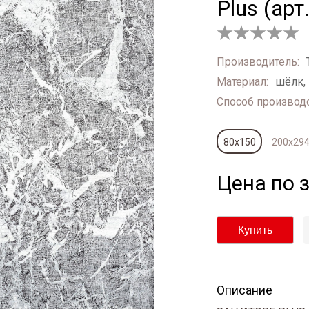
Plus (ар
Оценка
0
Производитель:
из
Материал:
шёлк,
5
Способ производс
80х150
200х29
Цена по 
Купить
Опиcание