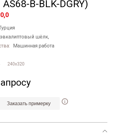
т. AS68-B-BLK-DGRY)
0,0
Турция
 эвкалиптовый шёлк,
тва:
Машинная работа
4
240х320
запросу
Заказать примерку