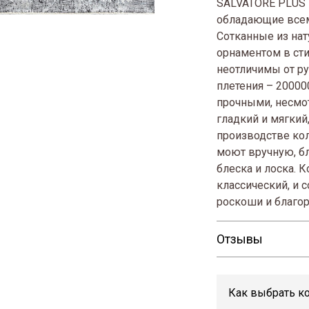
SALVATORE PLUS 
обладающие всем
Сотканные из на
орнаментом в ст
неотличимы от р
плетения – 20000
прочными, несмот
гладкий и мягкий
производстве кол
моют вручную, бл
блеска и лоска. 
классический, и 
роскоши и благор
Отзывы
Как выбрать к