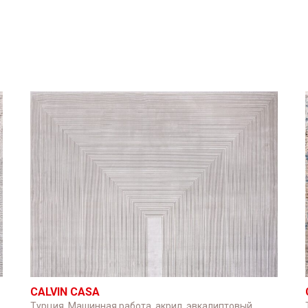
CALVIN CASA
Турция. Машинная работа, акрил, эвкалиптовый