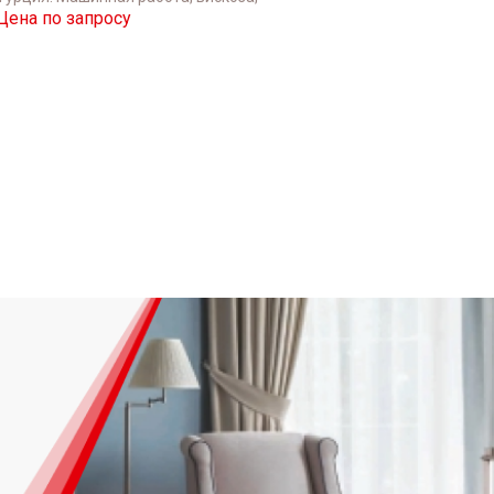
шёлк,
Цена по запросу
Цена п