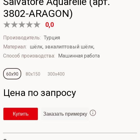
Salvatore Aquarelle (арт.
3802-ARAGON)
0,0
Оценка
0
Производитель:
Турция
из
Материал:
шёлк, эвкалиптовый шёлк,
5
Способ производства:
Машинная работа
60х90
80х150
300х400
Цена по запросу
Купить
Заказать примерку