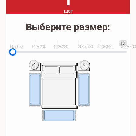
1
шаг
Выберите размер:
12
80x150
140х200
160х230
200х300
240х340
300х40