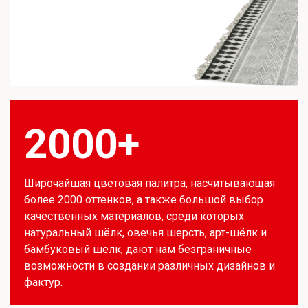
2000+
Широчайшая цветовая палитра, насчитывающая
более 2000 оттенков, а также большой выбор
качественных материалов, среди которых
натуральный шёлк, овечья шерсть, арт-шёлк и
бамбуковый шёлк, дают нам безграничные
возможности в создании различных дизайнов и
фактур.