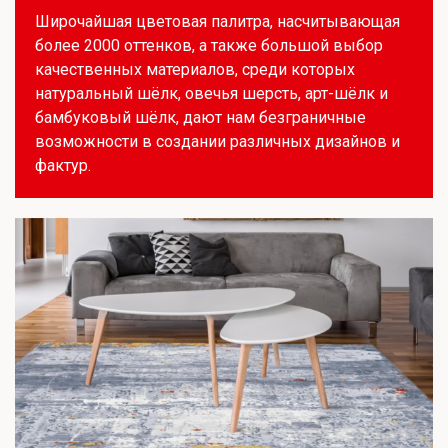
Широчайшая цветовая палитра, насчитывающая
более 2000 оттенков, а также большой выбор
качественных материалов, среди которых
натуральный шёлк, овечья шерсть, арт-шёлк и
бамбуковый шёлк, дают нам безграничные
возможности в создании различных дизайнов и
фактур.