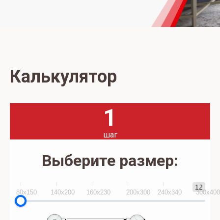
Калькулятор
1
шаг
Выберите размер:
12
80x150
140х200
160х230
200х300
240х340
300х40