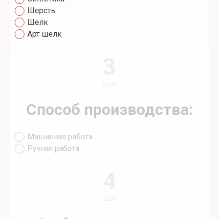
Шерсть
Шелк
Арт шелк
3
шаг
Способ производства:
Машинная работа
Ручная работа
4
шаг