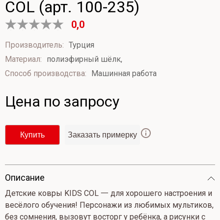
COL (арт. 100-235)
0,0
Оценка
0
Производитель:
Турция
из
Материал:
полиэфирный шёлк,
5
Способ производства:
Машинная работа
Цена по запросу
Купить
Заказать примерку
Опиcание
Детские ковры KIDS COL 一 для хорошего настроения и
весёлого обучения! Персонажи из любимых мультиков,
без сомнения, вызовут восторг у ребёнка, а рисунки с