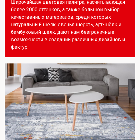
Широчайшая цветовая палитра, насчитывающая
более 2000 оттенков, а также большой выбор
качественных материалов, среди которых
натуральный шёлк, овечья шерсть, арт-шёлк и
бамбуковый шёлк, дают нам безграничные
возможности в создании различных дизайнов и
фактур.