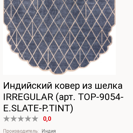
Индийский ковер из шелка
IRREGULAR (арт. TOP-9054-
E.SLATE-P.TINT)
0,0
Оценка
0
Производитель:
Индия