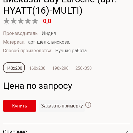
HYATT(16)-MULTI)
0,0
Оценка
0
Производитель:
Индия
из
Материал:
арт-шёлк, вискоза,
5
Способ производства:
Ручная работа
140х200
160х230
190х290
250х350
Цена по запросу
Купить
Заказать примерку
Опиcание