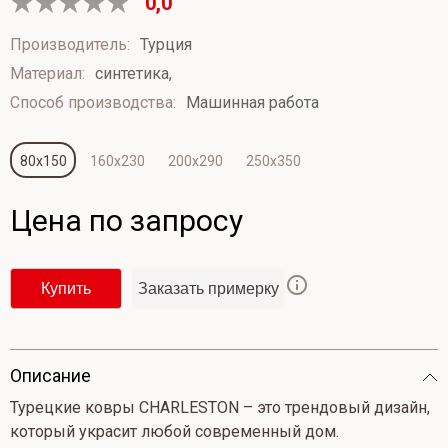
0,0
Оценка
0
Производитель:
Турция
из
Материал:
синтетика,
5
Способ производства:
Машинная работа
80x150
160x230
200x290
250x350
Цена по запросу
Купить
Заказать примерку
Опиcание
Турецкие ковры CHARLESTON – это трендовый дизайн,
который украсит любой современный дом.