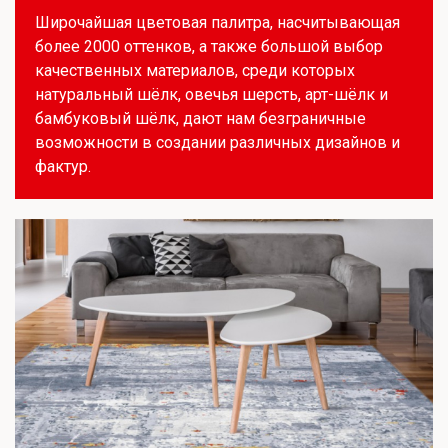
Широчайшая цветовая палитра, насчитывающая
более 2000 оттенков, а также большой выбор
качественных материалов, среди которых
натуральный шёлк, овечья шерсть, арт-шёлк и
бамбуковый шёлк, дают нам безграничные
возможности в создании различных дизайнов и
фактур.