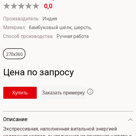
0,0
Оценка
0
Производитель:
Индия
из
Материал:
бамбуковый шёлк, шерсть,
5
Способ производства:
Ручная работа
270x360
Цена по запросу
Купить
Заказать примерку
Опиcание
Экспрессивная, наполненная витальной энергией