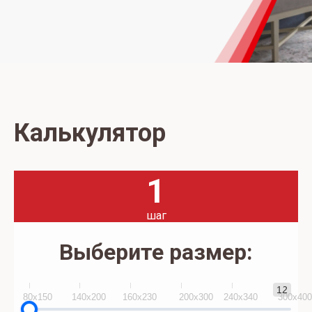
Калькулятор
1
шаг
Выберите размер:
12
80x150
140х200
160х230
200х300
240х340
300х40