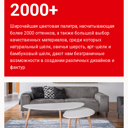
2000+
Широчайшая цветовая палитра, насчитывающая
более 2000 оттенков, а также большой выбор
качественных материалов, среди которых
натуральный шёлк, овечья шерсть, арт-шёлк и
бамбуковый шёлк, дают нам безграничные
возможности в создании различных дизайнов и
фактур.